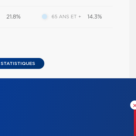
21.8%
14.3%
65 ANS ET +
 STATISTIQUES