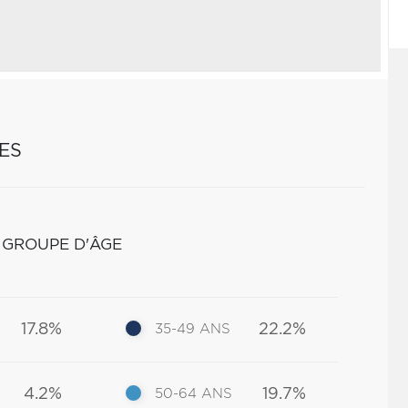
ES
 GROUPE D'ÂGE
17.8%
22.2%
35-49 ANS
4.2%
19.7%
50-64 ANS