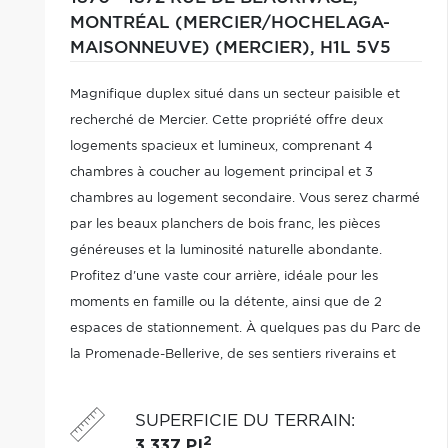
MONTRÉAL (MERCIER/HOCHELAGA-
MAISONNEUVE) (MERCIER),
H1L 5V5
Magnifique duplex situé dans un secteur paisible et
recherché de Mercier. Cette propriété offre deux
logements spacieux et lumineux, comprenant 4
chambres à coucher au logement principal et 3
chambres au logement secondaire. Vous serez charmé
par les beaux planchers de bois franc, les pièces
généreuses et la luminosité naturelle abondante.
Profitez d'une vaste cour arrière, idéale pour les
moments en famille ou la détente, ainsi que de 2
espaces de stationnement. À quelques pas du Parc de
la Promenade-Bellerive, de ses sentiers riverains et
pistes cyclables. À proximité des transports en
commun, écoles, garderies, commerces et services.
SUPERFICIE DU TERRAIN
:
2
3 337 PI