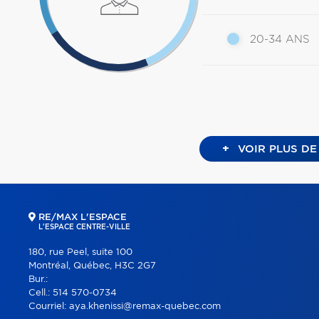
20-34 ANS
+
VOIR PLUS DE
RE/MAX L'ESPACE
L'ESPACE CENTRE-VILLE
180, rue Peel, suite 100
Montréal, Québec, H3C 2G7
Bur.:
Cell.:
514 570-0734
Courriel:
aya.khenissi@remax-quebec.com