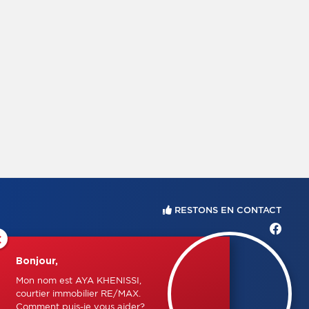
RESTONS EN CONTACT
×
Bonjour,
Mon nom est AYA KHENISSI,
courtier immobilier RE/MAX.
Comment puis-je vous aider?