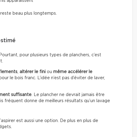
’ils apparaissent
i reste beau plus longtemps.
estimé
urtant, pour plusieurs types de planchers, c’est
t.
flements
,
altérer le fini
ou
même accélérer le
our le bois franc. L’idée n’est pas d’éviter de laver,
ment suffisante
. Le plancher ne devrait jamais être
s fréquent donne de meilleurs résultats qu’un lavage
’aspirer est aussi une option. De plus en plus de
dgets.