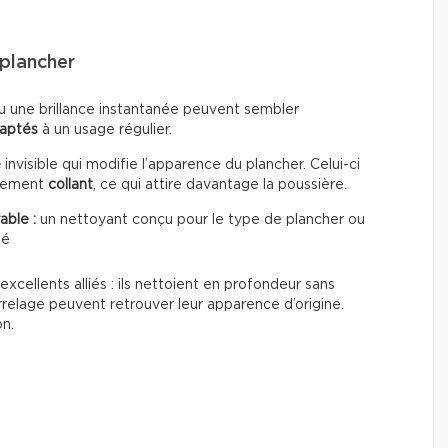
plancher
u une brillance instantanée peuvent sembler
daptés
à un usage régulier.
e
invisible qui modifie l’apparence du plancher. Celui-ci
èrement
collant
, ce qui attire davantage la poussière.
able :
un nettoyant conçu pour le type de plancher ou
té
excellents alliés : ils nettoient en profondeur sans
rrelage peuvent retrouver leur apparence d’origine.
on.