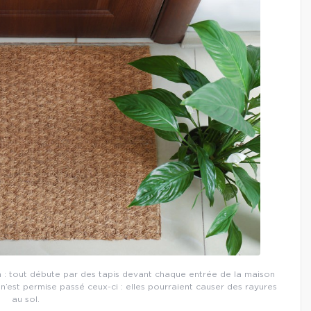
 : tout débute par des tapis devant chaque entrée de la maison
 n’est permise passé ceux-ci : elles pourraient causer des rayures
au sol.