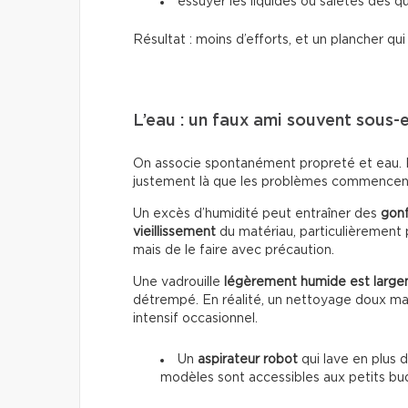
essuyer les liquides ou saletés dès qu
Résultat : moins d’efforts, et un plancher qu
L’eau : un faux ami souvent sous-
On associe spontanément propreté et eau. Po
justement là que les problèmes commencen
Un excès d’humidité peut entraîner des
gon
vieillissement
du matériau, particulièrement p
mais de le faire avec précaution.
Une vadrouille
légèrement humide est large
détrempé. En réalité, un nettoyage doux mai
intensif occasionnel.
Un
aspirateur robot
qui lave en plus d
modèles sont accessibles aux petits bu